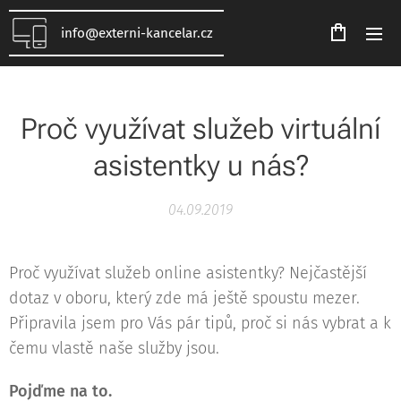
info@externi-kancelar.cz
Proč využívat služeb virtuální
asistentky u nás?
04.09.2019
Proč využívat služeb online asistentky? Nejčastější
dotaz v oboru, který zde má ještě spoustu mezer.
Připravila jsem pro Vás pár tipů, proč si nás vybrat a k
čemu vlastě naše služby jsou.
Pojďme na to.