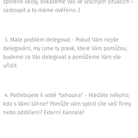
splněné úkoly, dokážeme Vás ve vzácných situacích i
zastoupit a to máme ověřeno :)
3. Máte problém delegovat - Pokud Vám nejde
delegování, my jsme ty pravé, které Vám pomůžou,
budeme za Vás delegovat a pomůžeme Vám vše
uřídit.
4. Potřebujete k sobě "tahouna" - Hledáte někoho,
kdo s Vámi táhne? Pomůže vám splnit cíle vaší firmy
nebo oddělení? Externí Kancelář