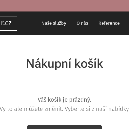
ar.cz
Naše služby
O nás
Reference
Nákupní košík
Váš košík je prázdný.
Vy to ale můžete změnit. Vyberte si z naší nabídky