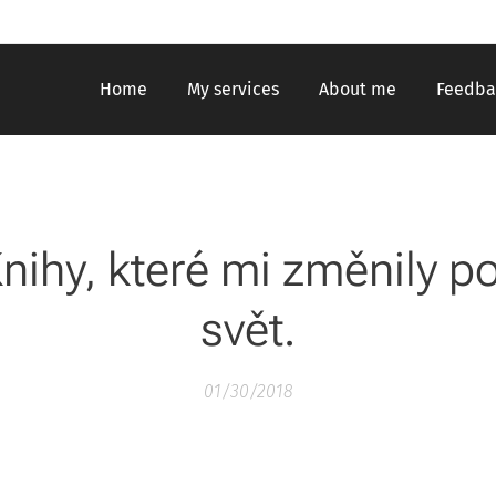
Home
My services
About me
Feedba
nihy, které mi změnily p
svět.
01/30/2018