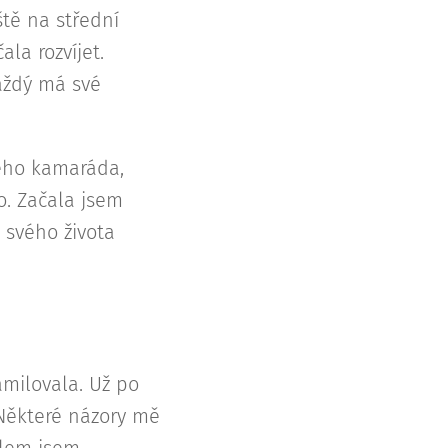
ště na střední
la rozvíjet.
Každý má své
ého kamaráda,
lo. Začala jsem
 svého života
amilovala. Už po
 Některé názory mě