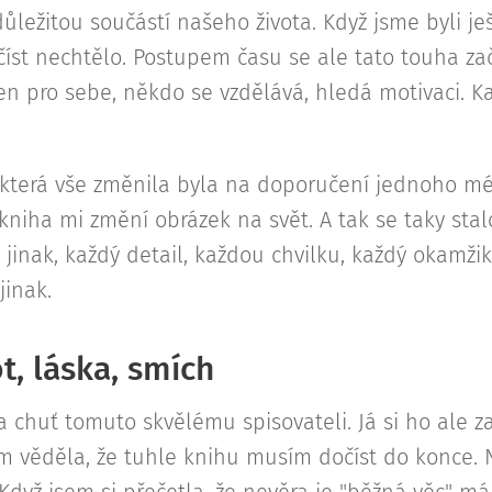
ůležitou součástí našeho života. Když jsme byli je
íst nechtělo. Postupem času se ale tato touha zača
jen pro sebe, někdo se vzdělává, hledá motivaci. 
, která vše změnila byla na doporučení jednoho m
e kniha mi změní obrázek na svět. A tak se taky sta
 jinak, každý detail, každou chvilku, každý okamžik
jinak.
t, láska, smích
a chuť tomuto skvělému spisovateli. Já si ho ale z
em věděla, že tuhle knihu musím dočíst do konce.