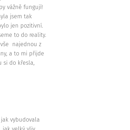
py vážně fungují!
Byla jsem tak
lo jen pozitivní.
eme to do reality.
o vše najednou z
y, a to mi přijde
 si do křesla,
, jak vybudovala
jak velký vliv