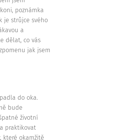
álem jsem
m koni, poznámka
k je strůjce svého
lákavou a
e dělat, co vás
 vzpomenu jak jsem
i padla do oka.
 mě bude
patné životní
a praktikovat
, které okamžitě