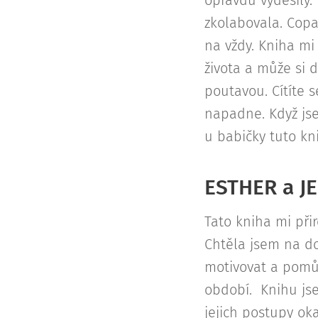
opravdu vyděsily.
zkolabovala. Copa
na vždy. Kniha mi
života a může si 
poutavou. Cítíte 
napadne. Když jse
u babičky tuto kn
ESTHER a JE
Tato kniha mi přir
Chtěla jsem na d
motivovat a pomů
období. Knihu jse
jejich postupy oka