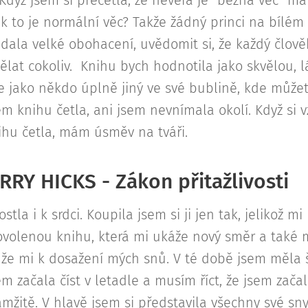
 Když jsem si přečetla, že nevěra je "běžná věc" m
k to je normální věc? Takže žádný princi na bílé
 dala velké obohacení, uvědomit si, že každý člově
dělat cokoliv. Knihu bych hodnotila jako skvělou, 
se jako někdo úplně jiný ve své bublině, kde můžet
m knihu četla, ani jsem nevnímala okolí. Když si
ihu četla, mám úsměv na tváři.
RRY HICKS - Zákon přitažlivosti
ostla i k srdci. Koupila jsem si ji jen tak, jelikož m
ovolenou knihu, která mi ukáže nový směr a také
že mi k dosažení mých snů. V té době jsem měla š
m začala číst v letadle a musím říct, že jsem začal
mžitě. V hlavě jsem si představila všechny své sny