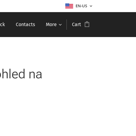
EN-US
ck
Contacts
More
Cart
ohled na