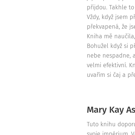
přijdou. Takhle to
Vždy, když jsem př
překvapená, že jse
Kniha mě naučila,
Bohužel když si p
nebe nespadne, al
velmi efektivní. K
uvařím si čaj a př
Mary Kay As
Tuto knihu doporu
svoje impérium. V