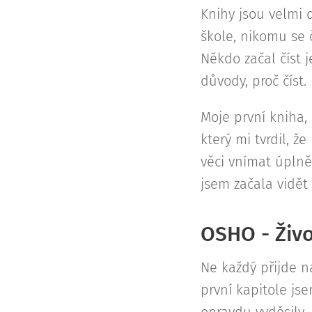
Knihy jsou velmi d
škole, nikomu se č
Někdo začal číst 
důvody, proč číst.
Moje první kniha
který mi tvrdil, ž
věci vnímat úplně
jsem začala vidět 
OSHO - Živo
Ne každý přijde n
první kapitole js