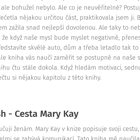
 ale bohužel nebylo. Ale co je neuvěřitelné? Postu
ečetla nějakou určitou část, praktikovala jsem ji. 
m zažila snad nejlepší dovolenou. Ale taky to neby
 že když naše mysl bude myslet negativně, přenes
ředstavíte skvělé auto, dům a třeba letadlo tak t
e kniha vás naučí zaměřit se postupně na naše sn
nihu čtu stále dokola. Když hledám motivaci, sednu
ečtu si nějakou kapitolu z této knihy.
h - Cesta Mary Kay
čuji ženám. Mary Kay v knize popisuje svoji cestu
elmi se zabývá komunikací. Tato kniha mě naučila, 